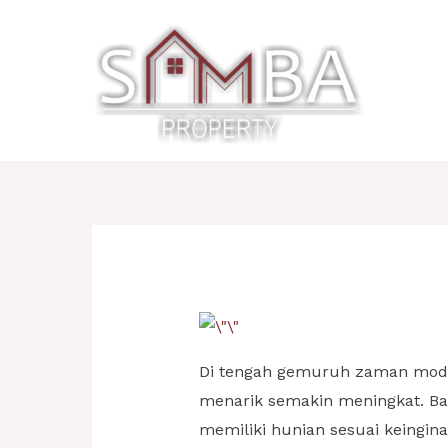
Lewati
ke
konten
Di tengah gemuruh zaman mode
menarik semakin meningkat. Ba
memiliki hunian sesuai keingi