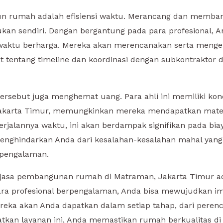
gun rumah adalah efisiensi waktu. Merancang dan memban
ukan sendiri. Dengan bergantung pada para profesional, 
aktu berharga. Mereka akan merencanakan serta mengelol
 tentang timeline dan koordinasi dengan subkontraktor
ersebut juga menghemat uang. Para ahli ini memiliki ko
 Jakarta Timur, memungkinkan mereka mendapatkan mater
g berjalannya waktu, ini akan berdampak signifikan pada
 menghindarkan Anda dari kesalahan-kesalahan mahal yan
 pengalaman.
jasa pembangunan rumah di Matraman, Jakarta Timur ad
ra profesional berpengalaman, Anda bisa mewujudkan i
reka akan Anda dapatkan dalam setiap tahap, dari peren
an layanan ini, Anda memastikan rumah berkualitas di