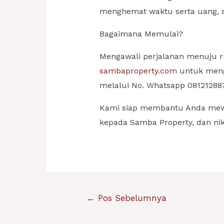
menghemat waktu serta uang, s
Bagaimana Memulai?
Mengawali perjalanan menuju r
sambaproperty.com
untuk menge
melalui No. Whatsapp 081212887
Kami siap membantu Anda mew
kepada Samba Property, dan nik
Navigasi
←
Pos Sebelumnya
pos