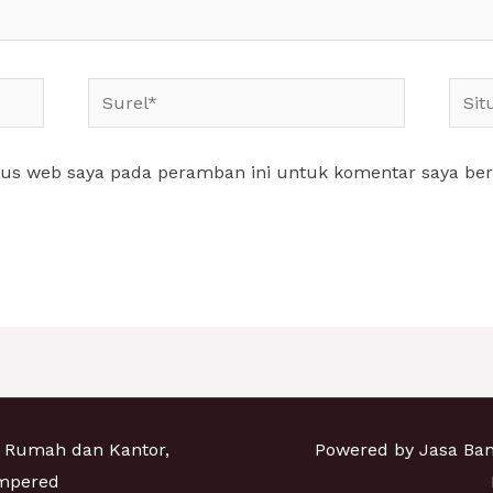
Surel*
Situs
web
tus web saya pada peramban ini untuk komentar saya ber
i Rumah dan Kantor,
Powered by Jasa Ba
empered