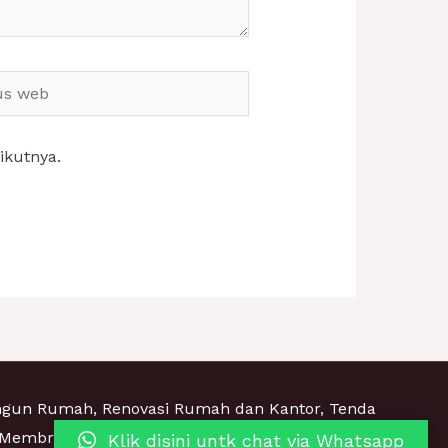
ikutnya.
ngun Rumah, Renovasi Rumah dan Kantor, Tenda
Membrane, Canopy Kain, Kanopi Kaca Tempered
Klik disini untk chat via Whatsapp