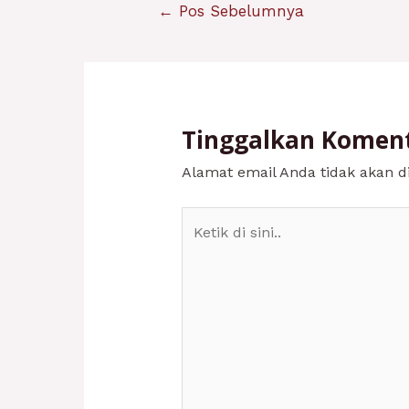
Navigasi
←
Pos Sebelumnya
pos
Tinggalkan Komen
Alamat email Anda tidak akan di
Ketik
di
sini..