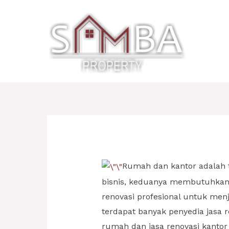
Lewati
ke
konten
Rumah dan kantor adalah t
bisnis, keduanya membutuhkan 
renovasi profesional untuk men
terdapat banyak penyedia jasa 
rumah dan jasa renovasi kanto