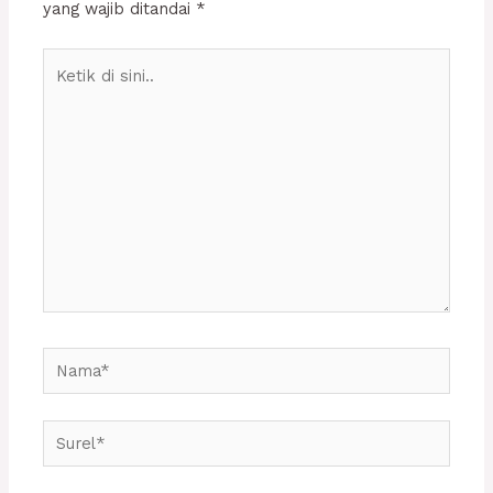
yang wajib ditandai
*
Ketik
di
sini..
Nama*
Surel*