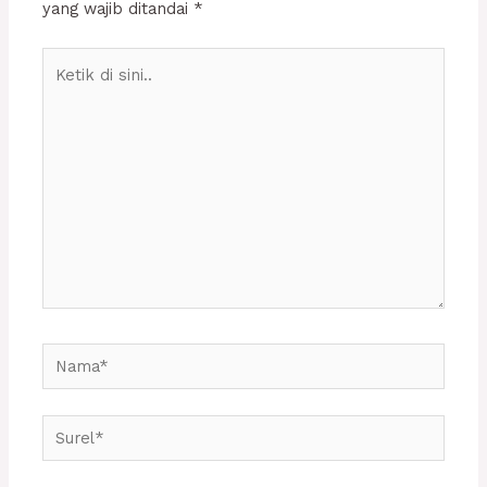
yang wajib ditandai
*
Ketik
di
sini..
Nama*
Surel*