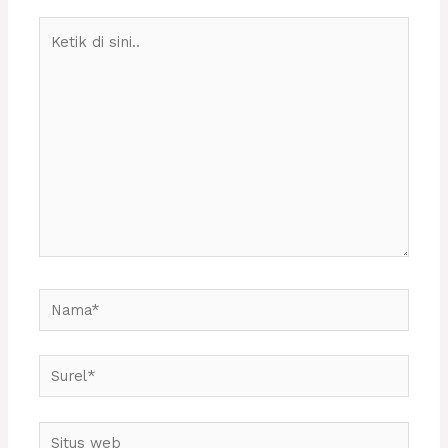
Ketik
di
sini..
Nama*
Surel*
Situs