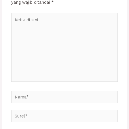
yang wajib ditandai
*
Ketik
di
sini..
Nama*
Surel*