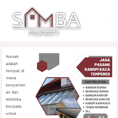
Lewati
ke
konten
Main
Men
Rumah
adalah
tempat di
mana
kenyaman
an dan
estetika
berpadu
untuk