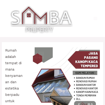
Lewati
ke
konten
Main
Men
Rumah
adalah
tempat di
mana
kenyaman
an dan
estetika
berpadu
untuk