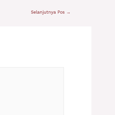
Selanjutnya Pos
→