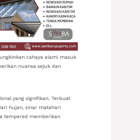
mungkinkan cahaya alami masuk
berikan nuansa sejuk dan
nal yang signifikan. Terbuat
ari hujan, sinar matahari
kaca tempered memberikan