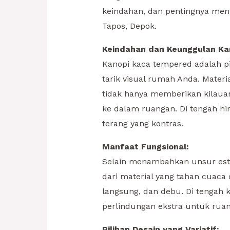
keindahan, dan pentingnya men
Tapos, Depok.
Keindahan dan Keunggulan Ka
Kanopi kaca tempered adalah p
tarik visual rumah Anda. Mater
tidak hanya memberikan kilaua
ke dalam ruangan. Di tengah h
terang yang kontras.
Manfaat Fungsional:
Selain menambahkan unsur estet
dari material yang tahan cuaca 
langsung, dan debu. Di tengah
perlindungan ekstra untuk rua
Pilihan Desain yang Variatif: