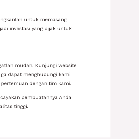
bangkanlah untuk memasang
di investasi yang bijak untuk
gatlah mudah. Kunjungi website
juga dapat menghubungi kami
r pertemuan dengan tim kami.
ercayakan pembuatannya Anda
tas tinggi.