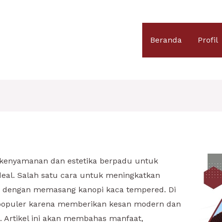
Beranda
Profil
kenyamanan dan estetika berpadu untuk
eal. Salah satu cara untuk meningkatkan
h dengan memasang kanopi kaca tempered. Di
n populer karena memberikan kesan modern dan
. Artikel ini akan membahas manfaat,