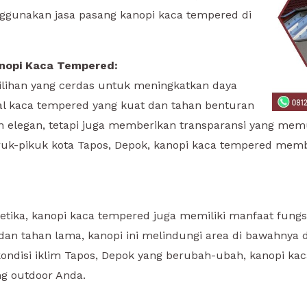
ggunakan jasa pasang kanopi kaca tempered di
nopi Kaca Tempered:
ilihan yang cerdas untuk meningkatkan daya
ial kaca tempered yang kuat dan tahan benturan
n elegan, tetapi juga memberikan transparansi yang me
iruk-pikuk kota Tapos, Depok, kanopi kaca tempered mem
ika, kanopi kaca tempered juga memiliki manfaat fungsio
dan tahan lama, kanopi ini melindungi area di bawahnya d
 kondisi iklim Tapos, Depok yang berubah-ubah, kanopi 
ng outdoor Anda.