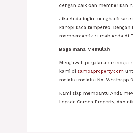
dengan baik dan memberikan h
Jika Anda ingin menghadirkan
kanopi kaca tempered. Dengan b
mempercantik rumah Anda di T
Bagaimana Memulai?
Mengawali perjalanan menuju r
kami di
sambaproperty.com
unt
melalui melalui No. Whatsapp 0
Kami siap membantu Anda mewu
kepada Samba Property, dan nik