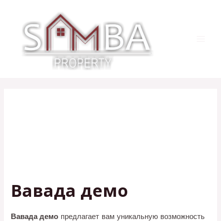
Lewati
ke
konten
Main
Men
Вавада демо
Вавада демо
предлагает вам уникальную возможность