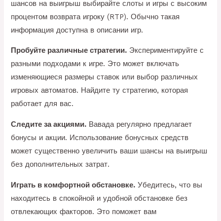
шансов на выигрыш выбирайте слоты и игры с высоким
процентом возврата игроку (RTP). Обычно такая
информация доступна в описании игр.
Пробуйте различные стратегии.
Экспериментируйте с
разными подходами к игре. Это может включать
изменяющиеся размеры ставок или выбор различных
игровых автоматов. Найдите ту стратегию, которая
работает для вас.
Следите за акциями.
Вавада регулярно предлагает
бонусы и акции. Использование бонусных средств
может существенно увеличить ваши шансы на выигрыш
без дополнительных затрат.
Играть в комфортной обстановке.
Убедитесь, что вы
находитесь в спокойной и удобной обстановке без
отвлекающих факторов. Это поможет вам