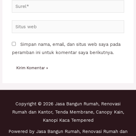
Surel*
Situs
web
Simpan nama, email, dan situs web saya pada
peramban ini untuk komentar saya berikutnya.
Copyright © 2026 Jasa Bangun Rumah, Renovasi
Rumah dan Kantor, Tenda Membrane, Canopy Kain,
Kanopi Kaca Tempered
Powered by Jasa Bangun Rumah, Renovasi Rumah dan