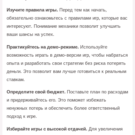
Изучите правила игры.
Перед тем как начать,
обязательно ознакомьтесь с правилами игр, которые вас
интересуют. Понимание механики позволит улучшить
ваши шансы на успех.
Практикуйтесь на демо-режиме.
Используйте
возможность играть в демо-версии игр, чтобы набраться
опыта и разработать свои стратегии без риска потерять
деньги. Это позволит вам лучше готовиться к реальным
ставкам.
Определите свой бюджет.
Поставьте план по расходам
и придерживайтесь его. Это поможет избежать
ненужных потерь и обеспечить более ответственный
подход к игре.
Избирайте игры с высокой отдачей.
Для увеличения